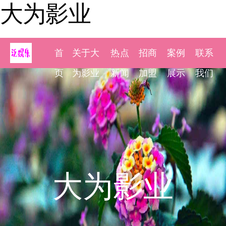
大为影业
首
关于大
热点
招商
案例
联系
页
为影业
新闻
加盟
展示
我们
大为影业