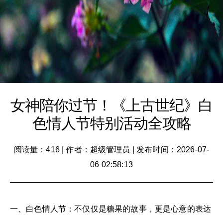
女神陪你过节！《上古世纪》白
色情人节特别活动全攻略
阅读量：416
|
作者：超级管理员
|
发布时间：2026-07-
06 02:58:13
一、白色情人节：不仅仅是糖果的故事，更是心意的表达