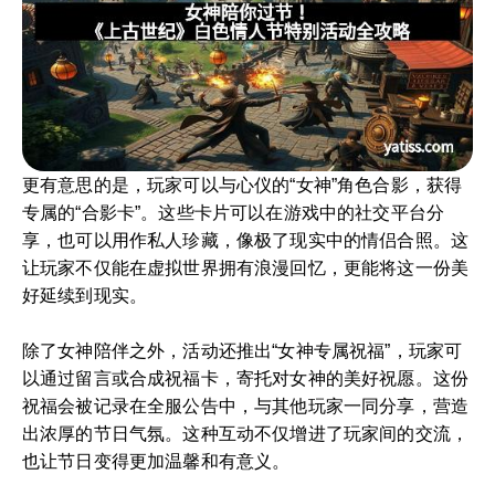
更有意思的是，玩家可以与心仪的“女神”角色合影，获得
专属的“合影卡”。这些卡片可以在游戏中的社交平台分
享，也可以用作私人珍藏，像极了现实中的情侣合照。这
让玩家不仅能在虚拟世界拥有浪漫回忆，更能将这一份美
好延续到现实。
除了女神陪伴之外，活动还推出“女神专属祝福”，玩家可
以通过留言或合成祝福卡，寄托对女神的美好祝愿。这份
祝福会被记录在全服公告中，与其他玩家一同分享，营造
出浓厚的节日气氛。这种互动不仅增进了玩家间的交流，
也让节日变得更加温馨和有意义。