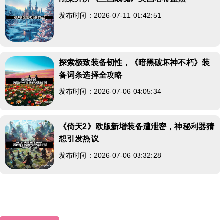
发布时间：2026-07-11 01:42:51
探索极致装备韧性，《暗黑破坏神不朽》装
备词条选择全攻略
发布时间：2026-07-06 04:05:34
《倚天2》欧版新增装备遭泄密，神秘利器猜
想引发热议
发布时间：2026-07-06 03:32:28